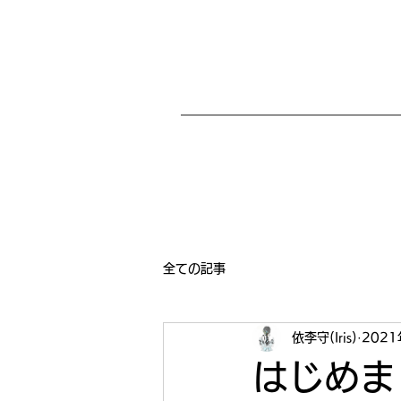
全ての記事
依李守(Iris)
202
はじめま